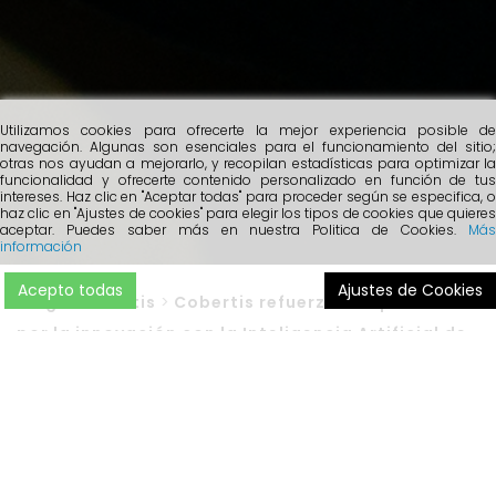
Utilizamos cookies para ofrecerte la mejor experiencia posible de
navegación. Algunas son esenciales para el funcionamiento del sitio;
otras nos ayudan a mejorarlo, y recopilan estadísticas para optimizar la
funcionalidad y ofrecerte contenido personalizado en función de tus
intereses. Haz clic en "Aceptar todas" para proceder según se especifica, o
haz clic en "Ajustes de cookies" para elegir los tipos de cookies que quieres
aceptar. Puedes saber más en nuestra Politica de Cookies.
Más
información
Acepto todas
Ajustes de Cookies
Blog
>
Cobertis
>
Cobertis refuerza su apuesta
por la innovación con la Inteligencia Artificial de
MelmacIA
Desde
Cobertis
anunciamos una colaboración con
MelmacIA
, empresa líder en el campo de la
inteligencia