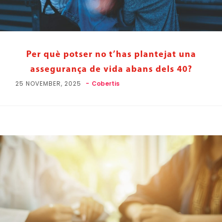
Per què potser no t’has plantejat una
assegurança de vida abans dels 40?
25 NOVEMBER, 2025
Cobertis