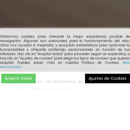
Utilizamos cookies para ofrecerte la mejor experiencia posible de
navegación. Algunas son esenciales para el funcionamiento del sitio;
otras nos ayudan a mejorarlo, y recopilan estadísticas para optimizar la
funcionalidad y ofrecerte contenido personalizado en función de tus
intereses. Haz clic en "Aceptar todas" para proceder según se especifica, o
haz clic en "Ajustes de cookies" para elegir los tipos de cookies que quieres
aceptar. Puedes saber más en nuestra Politica de Cookies.
Más
información
Acepto todas
Ajustes de Cookies
Blog
>
Empreses
>
Es momento de empezar a
revisar las pólizas de tu empresa
A medida que el año llega a su fin, es el momento ideal
para poner encima de la mesa un aspecto importante
para cualquier empresa:
la renovación de sus seguros
.