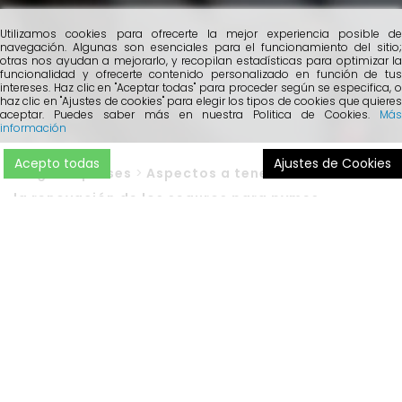
Utilizamos cookies para ofrecerte la mejor experiencia posible de
navegación. Algunas son esenciales para el funcionamiento del sitio;
otras nos ayudan a mejorarlo, y recopilan estadísticas para optimizar la
funcionalidad y ofrecerte contenido personalizado en función de tus
intereses. Haz clic en "Aceptar todas" para proceder según se especifica, o
haz clic en "Ajustes de cookies" para elegir los tipos de cookies que quieres
aceptar. Puedes saber más en nuestra Politica de Cookies.
Más
información
Acepto todas
Ajustes de Cookies
Blog
>
Empreses
>
Aspectos a tener en cuenta en
la renovación de los seguros para pymes
Llega el final del año, época en que, mayoritariamente,
las
pymes suelen renovar sus seguros
. En muchas
ocasiones, nos encontramos con que algunas empresas
esperan a la renovación automática de sus pólizas, sin
valorar algunos
aspectos que, desde Cobertis,
recomendamos tener en cuenta
.