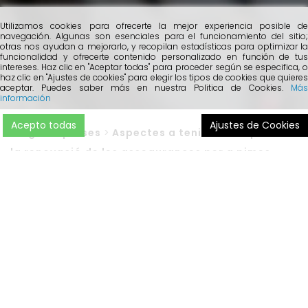
Utilizamos cookies para ofrecerte la mejor experiencia posible de
navegación. Algunas son esenciales para el funcionamiento del sitio;
otras nos ayudan a mejorarlo, y recopilan estadísticas para optimizar la
funcionalidad y ofrecerte contenido personalizado en función de tus
intereses. Haz clic en "Aceptar todas" para proceder según se especifica, o
haz clic en "Ajustes de cookies" para elegir los tipos de cookies que quieres
aceptar. Puedes saber más en nuestra Politica de Cookies.
Más
información
Acepto todas
Ajustes de Cookies
Blog
>
Empreses
>
Aspectes a tenir en compte en
la renovació de les assegurances per a pimes
Arriba el final de l’any, època en què, majoritàriament,
les
pimes solen renovar les assegurances
. Moltes vegades,
ens trobem que algunes empreses esperen a la renovació
automàtica de les seves pòlisses, sense valorar alguns
aspectes que, des de Cobertis, recomanem tenir en
compte
.