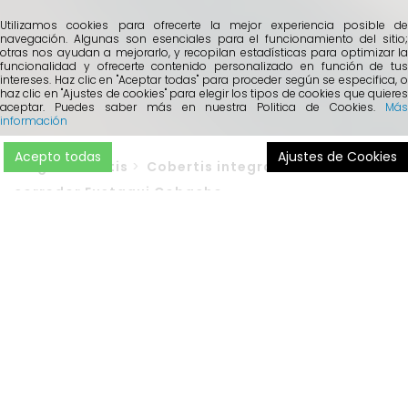
Utilizamos cookies para ofrecerte la mejor experiencia posible de
navegación. Algunas son esenciales para el funcionamiento del sitio;
otras nos ayudan a mejorarlo, y recopilan estadísticas para optimizar la
funcionalidad y ofrecerte contenido personalizado en función de tus
intereses. Haz clic en "Aceptar todas" para proceder según se especifica, o
haz clic en "Ajustes de cookies" para elegir los tipos de cookies que quieres
aceptar. Puedes saber más en nuestra Politica de Cookies.
Más
información
Acepto todas
Ajustes de Cookies
Blog
>
Cobertis
>
Cobertis integra la cartera del
corredor Eustaqui Cobacho
2022 está siendo el año de
Cobertis Next
, el programa de
expansión de la correduría Cobertis. Este noviembre se ha
hecho efectiva la integración de la cartera del corredor de
seguros
Eustaqui Cobacho Antunez
. Con casi 40 años de
experiencia en el sector asegurador, ECA (iniciales bajo las
que se denominaba su propia empresa), ha pasado a