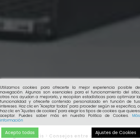
Utilizamos cookies para ofrecerte la mejor experiencia posible de
navegación. Algunas son esenciales para el funcionamiento del sitio;
otras nos ayudan a mejorarlo, y recopilan estadísticas para optimizar la
funcionalidad y ofrecerte contenido personalizado en función de tus
intereses. Haz clic en "Aceptar todas" para proceder según se especifica, o
haz clic en "Ajustes de cookies" para elegir los tipos de cookies que quieres
aceptar. Puedes saber más en nuestra Politica de Cookies.
Más
información
Acepto todas
Ajustes de Cookies
Blog
>
Cobertis
>
Consejos entre compañeros