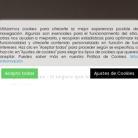
Utilizamos cookies para ofrecerte la mejor experiencia posible de
navegación. Algunas son esenciales para el funcionamiento del sitio;
otras nos ayudan a mejorarlo, y recopilan estadísticas para optimizar la
funcionalidad y ofrecerte contenido personalizado en función de tus
intereses. Haz clic en "Aceptar todas" para proceder según se especifica, o
haz clic en "Ajustes de cookies" para elegir los tipos de cookies que quieres
aceptar. Puedes saber más en nuestra Politica de Cookies.
Más
información
Acepto todas
Ajustes de Cookies
Blog
>
Empreses
>
El seguro que necesitas como
autónomo
Nos hemos encontrado ante una situación excepcional,
debida al
Covid-19
. La misma que ha provocado que una
gran cantidad de
autónomos y trabajadores liberales
hayan quedado paralizados
, sin trabajo y con un futuro