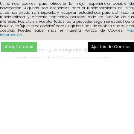
Utilizamos cookies para ofrecerte la mejor experiencia posible de
navegación. Algunas son esenciales para el funcionamiento del sitio;
otras nos ayudan a mejorarlo, y recopilan estadísticas para optimizar la
funcionalidad y ofrecerte contenido personalizado en función de tus
intereses. Haz clic en "Aceptar todas" para proceder según se especifica, o
haz clic en "Ajustes de cookies" para elegir los tipos de cookies que quieres
aceptar. Puedes saber más en nuestra Politica de Cookies.
Más
información
Acepto todas
Ajustes de Cookies
Blog
>
Empreses
>
¿La campaña de Navidad puede
ser la tabla de salvación para los pequeños
negocios?
A pesar de las
medidas y restricciones establecidas
para evitar la propagación de contagios de la Covid-19, la
campaña de Navidad
puede convertirse para muchos
autónomos, pequeños negocios y comercio de proximidad
en una oportunidad para remontar y ganar unos ingresos.
Cada año, este sector se juega una parte importante de su