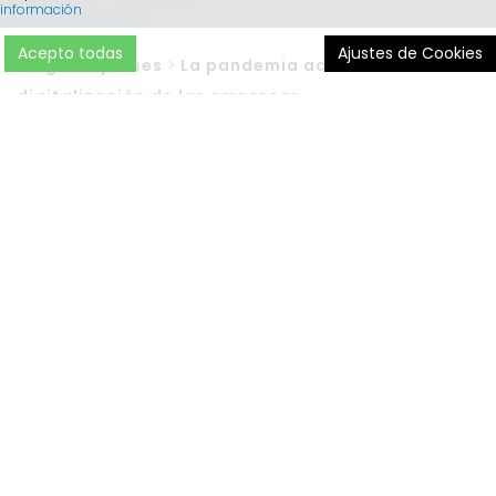
información
Acepto todas
Ajustes de Cookies
Blog
>
Empreses
>
La pandemia acelera la
digitalización de las empresas
La crisis de la
Covid-19
ha impulsado el
proceso de
digitalización
en todas las empresas,
independientemente de su tamaño. Según estudios
recientes, el 69% de los gerentes españoles afirma haber
emprendido algún tipo de
transformación digital
a sus
negocios como respuesta a la actual situación de
emergencia sanitaria.
Lógicamente, todo esto está teniendo un
gran impacto
en las corporaciones
tanto en la forma de trabajar, con
un predominio del teletrabajo, como en la utilización de