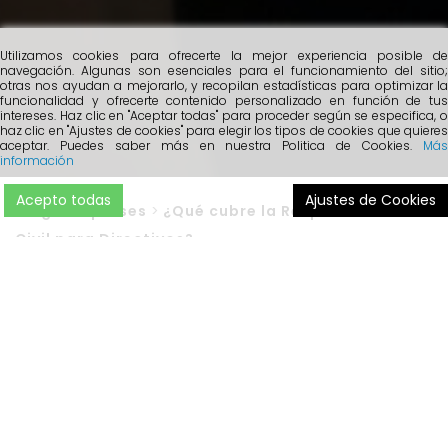
Utilizamos cookies para ofrecerte la mejor experiencia posible de
navegación. Algunas son esenciales para el funcionamiento del sitio;
otras nos ayudan a mejorarlo, y recopilan estadísticas para optimizar la
funcionalidad y ofrecerte contenido personalizado en función de tus
intereses. Haz clic en "Aceptar todas" para proceder según se especifica, o
haz clic en "Ajustes de cookies" para elegir los tipos de cookies que quieres
aceptar. Puedes saber más en nuestra Politica de Cookies.
Más
información
Acepto todas
Ajustes de Cookies
Blog
>
Empreses
>
¿Qué cubre la Responsabilidad
Civil para Directivos?
Con casi 3 millones de empresas registradas en España, no
hace falta hacer muchos cálculos para hacernos una idea
del número personas con cargos de directivos/as o
administradores/as que existen. Y quizás tú, que estás
leyendo este artículo, seas uno de ellos.