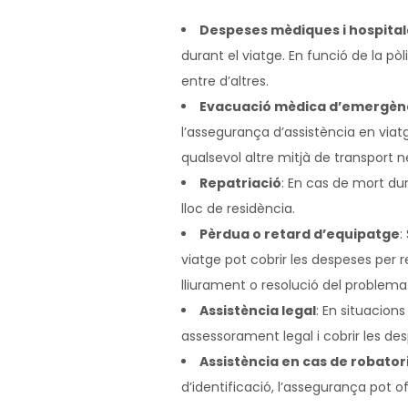
Despeses mèdiques i hospital
durant el viatge. En funció de la pò
entre d’altres.
Evacuació mèdica d’emergèn
l’assegurança d’assistència en viat
qualsevol altre mitjà de transport n
Repatriació
: En cas de mort dur
lloc de residència.
Pèrdua o retard d’equipatge
:
viatge pot cobrir les despeses per r
lliurament o resolució del problema
Assistència legal
: En situacion
assessorament legal i cobrir les de
Assistència en cas de robato
d’identificació, l’assegurança pot of