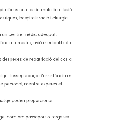
talàries en cas de malaltia o lesió
tiques, hospitalització i cirurgia,
at a un centre mèdic adequat,
ància terrestre, avió medicalitzat o
es despeses de repatriació del cos al
iatge, l’assegurança d’assistència en
ene personal, mentre esperes el
 viatge poden proporcionar
tge, com ara passaport o targetes