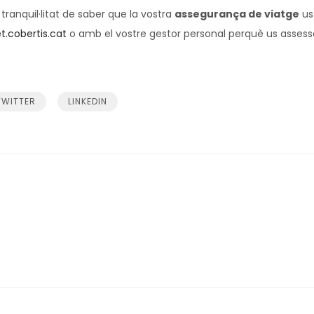
 tranquil·litat de saber que la vostra
assegurança de viatge
us
t.cobertis.cat
o amb el vostre gestor personal perquè us assess
TWITTER
LINKEDIN