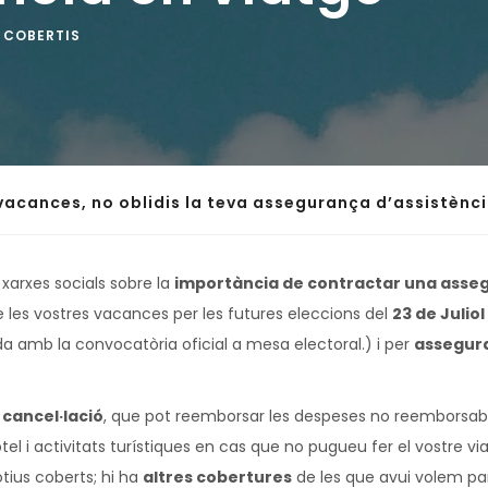
COBERTIS
acances, no oblidis la teva assegurança d’assistènci
xarxes socials sobre la
importància de contractar una asseg
de les vostres vacances per les futures eleccions del
23 de Juliol
da amb la convocatòria oficial a mesa electoral.) i per
assegura
cancel·lació
, que pot reemborsar les despeses no reemborsabl
hotel i activitats turístiques en cas que no pugueu fer el vostre v
tius coberts; hi ha
altres cobertures
de les que avui volem par