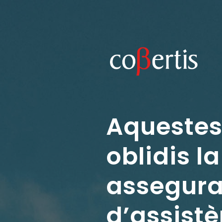
Aquestes
oblidis l
assegur
d’assistè