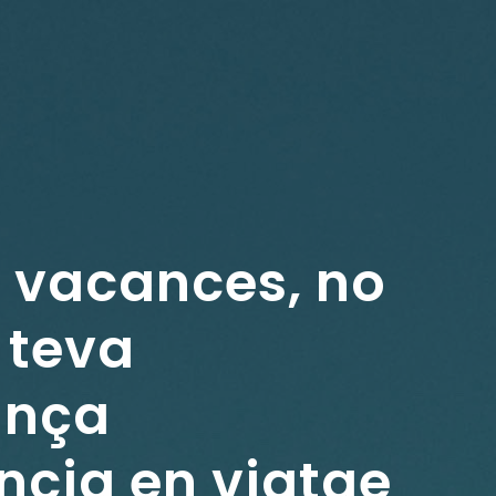
 vacances, no
a teva
ança
ncia en viatge