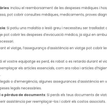
àries
: Inclou el reemborsament de les despeses mèdiques i hospi
lissa, pot cobrir consultes mèdiques, medicaments, proves diagnòs
cia
: Si patiu una malaltia o lesió greu i necessiteu ser trasllad
ge pot cobrir les despeses d’evacuació mèdica, ja sigui en ambul
ecessari.
ant el viatge, l’assegurança d’assistència en viatge pot cobrir l
 Si el vostre equipatge es perd, és robat o es retarda durant el v
eemplaçar els articles essencials, com ara roba i articles d’higi
.
s legals o d’emergència, algunes assegurances d’assistència en
speses legals necessàries.
ri o pèrdua de documents
: Si perds els teus documents de via
erir assistència per reemplaçar-los i cobrir els costos associats.