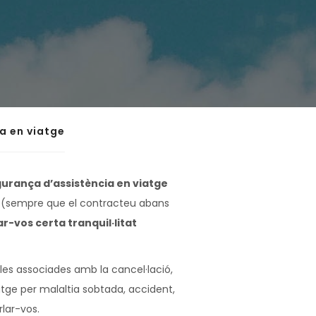
a en viatge
urança d’assistència en viatge
(sempre que el contracteu abans
r-vos certa tranquil·litat
es associades amb la cancel·lació,
iatge per malaltia sobtada, accident,
lar-vos.