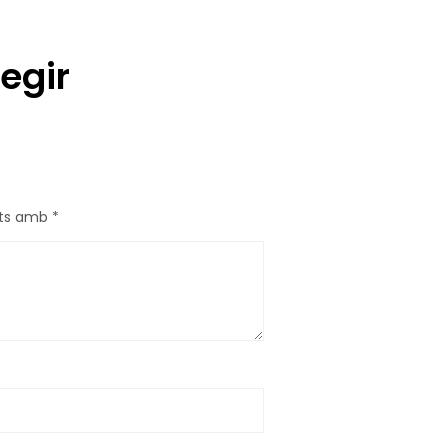
egir
ats amb
*