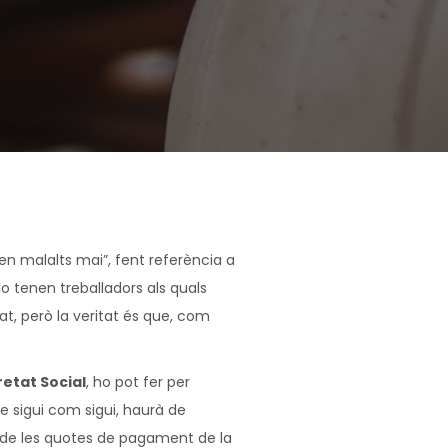
n malalts mai”, fent referència a
o tenen treballadors als quals
tat, però la veritat és que, com
retat Social
, ho pot fer per
e sigui com sigui, haurà de
t de les quotes de pagament de la