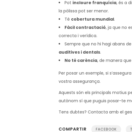
Pot
incloure franquícia
, és a 
la pòlissa pot ser menor.
Té
cobertura mundial
.
Fàcil contractació
, ja que no 
correcta i verídica.
Sempre que no hi hagi abans de c
auditives i dentals
.
No té carència
, de manera que 
Per posar un exemple, si s’assegura
vostra assegurança.
Aquests són els principals motius p
autònom sí que puguis posar-te mala
Tens dubtes? Contacta amb el gesto
COMPARTIR
FACEBOOK