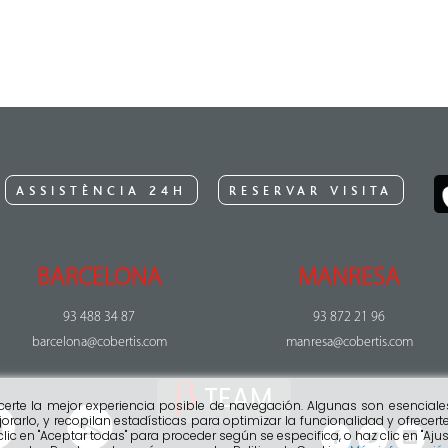
ASSISTÈNCIA 24H
RESERVAR VISITA
BARCELONA
MANRESA
93 488 34 87
93 872 21 96
barcelona@cobertis.com
manresa@cobertis.com
TEAM
ecerte la mejor experiencia posible de navegación. Algunas son esenciale
orarlo, y recopilan estadísticas para optimizar la funcionalidad y ofrece
clic en "Aceptar todas" para proceder según se especifica, o haz clic en "Ajus