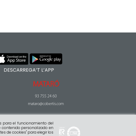
DESCARREGA’T L’APP
MATARÓ
93 755 24 60
mataro@cobertis.com
s para el funcionamiento del
rte contenido personalizado en
tes de cookies" para elegir los