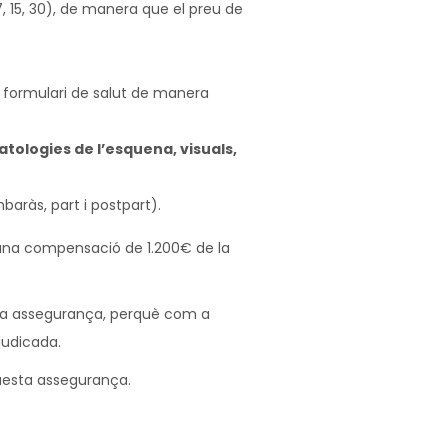
(7, 15, 30), de manera que el preu de
 formulari de salut de manera
atologies de l’esquena, visuals,
aràs, part i postpart).
à una compensació de 1.200€ de la
a assegurança, perquè com a
judicada.
questa assegurança.