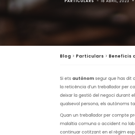
PARTICULARS
18 ABRIL, 2023
Blog
>
Particulars
>
Beneficis 
Si ets
autònom
segur que has dit o
la reticència d’un treballador per
deixar la gestió del negoci durant el
qualsevol persona, els autònoms t
Quan un treballador per compte prop
malaltia comuna o accident no labor
continuar cotitzant en el règim esp