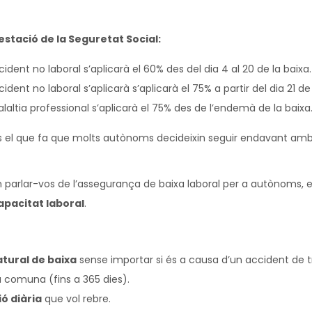
restació de la Seguretat Social:
ent no laboral s’aplicarà el 60% des del dia 4 al 20 de la baixa.
ent no laboral s’aplicarà s’aplicarà el 75% a partir del dia 21 de 
laltia professional s’aplicarà el 75% des de l’endemà de la baixa
és el que fa que molts autònoms decideixin seguir endavant amb 
em parlar-vos de l’assegurança de baixa laboral per a autònoms,
apacitat laboral
.
tural de baixa
sense importar si és a causa d’un accident de tr
a comuna (fins a 365 dies).
ió diària
que vol rebre.