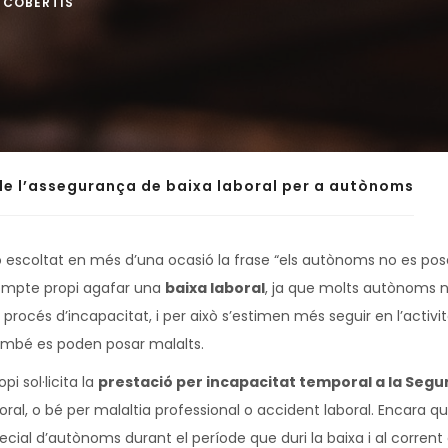
COBERTIS
de l’assegurança de baixa laboral per a autònoms
 escoltat en més d’una ocasió la frase “els autònoms no es pose
 compte propi agafar una
baixa laboral
, ja que molts autònoms n
 procés d’incapacitat, i per això s’estimen més seguir en l’activi
ambé es poden posar malalts.
i sol·licita la
prestació per incapacitat temporal a la Segu
al, o bé per malaltia professional o accident laboral. Encara qu
ecial d’autònoms durant el període que duri la baixa i al corren