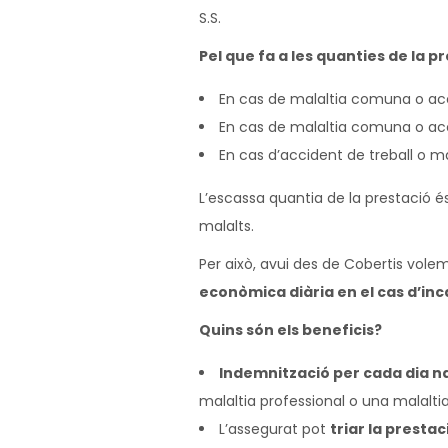
S.S.
Pel que fa a les quanties de la p
En cas de malaltia comuna o accid
En cas de malaltia comuna o accid
En cas d’accident de treball o ma
L’escassa quantia de la prestació 
malalts.
Per això, avui des de Cobertis vol
econòmica diària en el cas d’inc
Quins són els beneficis?
Indemnització per cada dia na
malaltia professional o una malalti
L’assegurat pot
triar la prestac