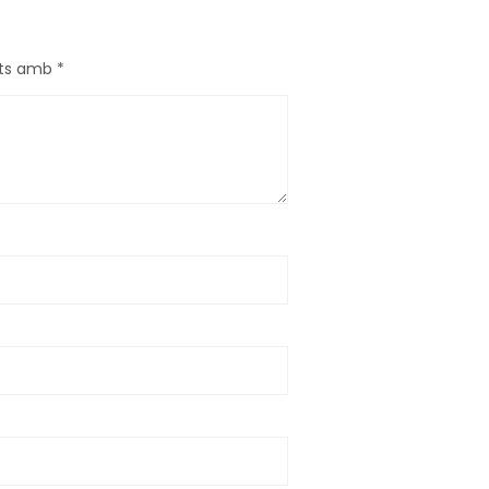
ats amb
*