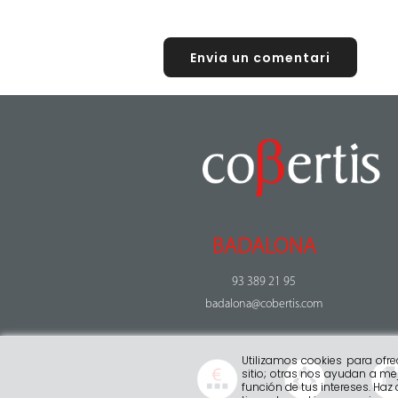
BADALONA
93 389 21 95
badalona@cobertis.com
Utilizamos cookies para ofr
sitio; otras nos ayudan a mej
función de tus intereses. Haz 