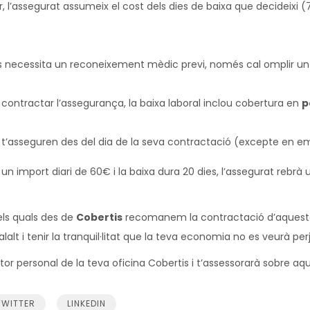
dir, l’assegurat assumeix el cost dels dies de baixa que decideixi 
es necessita un reconeixement mèdic previ, només cal omplir un
ontractar l’assegurança, la baixa laboral inclou cobertura en
p
t’asseguren des del dia de la seva contractació (excepte en emb
 un import diari de 60€ i la baixa dura 20 dies, l’assegurat rebr
els quals des de
Cobertis
recomanem la contractació d’aquest
lt i tenir la tranquil·litat que la teva economia no es veurà per
r personal de la teva oficina Cobertis i t’assessorarà sobre a
TWITTER
LINKEDIN