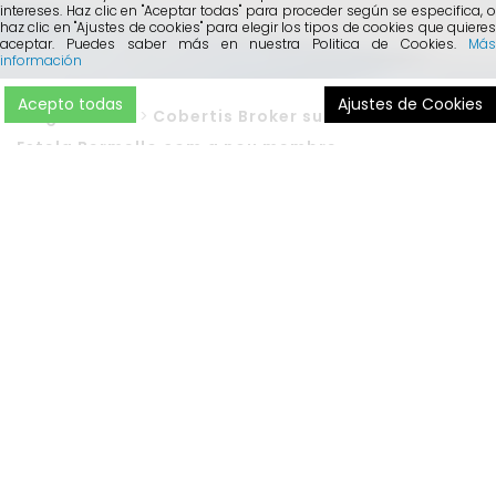
intereses. Haz clic en "Aceptar todas" para proceder según se especifica, o
haz clic en "Ajustes de cookies" para elegir los tipos de cookies que quieres
aceptar. Puedes saber más en nuestra Politica de Cookies.
Más
información
Acepto todas
Ajustes de Cookies
Blog
>
Broker
>
Cobertis Broker suma a Ourense a
Estela Bermello com a nou membre
Estela Bermello, un
negoci
d’origen
gallec
i
ubicat
a
Ourense
, acaba de comunicar
la
seva
integració
a
Cobertis Broker
, un
servei
que
ha
posat
en
marxa
la
corredoria
Cobertis
per a compartir
el
seu
model
de
negoci
.
“
Formar part de Cobertis Broker és
una aposta
de
futur
”,
explica Estela Bermello
.
“El repte de
la transformació digital de les
corredories
és
un
fet
“,
reflexiona la corredora, “i
els
canvis
i la
velocitat
a la que