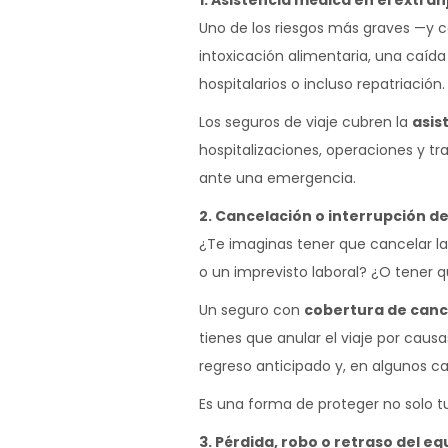
1. Asistencia médica en el extran
Uno de los riesgos más graves —y co
intoxicación alimentaria, una caíd
hospitalarios o incluso repatriación
Los seguros de viaje cubren la
asis
hospitalizaciones, operaciones y tr
ante una emergencia.
2. Cancelación o interrupción del
¿Te imaginas tener que cancelar l
o un imprevisto laboral? ¿O tener q
Un seguro con
cobertura de canc
tienes que anular el viaje por causa
regreso anticipado y, en algunos ca
Es una forma de proteger no solo tu 
3. Pérdida, robo o retraso del eq