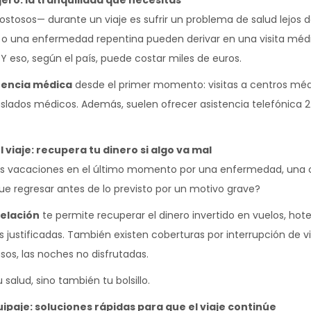
jero: la tranquilidad que necesitas
stosos— durante un viaje es sufrir un problema de salud lejos d
a o una enfermedad repentina pueden derivar en una visita médi
. Y eso, según el país, puede costar miles de euros.
tencia médica
desde el primer momento: visitas a centros méd
aslados médicos. Además, suelen ofrecer asistencia telefónica 2
 viaje: recupera tu dinero si algo va mal
as vacaciones en el último momento por una enfermedad, una 
ue regresar antes de lo previsto por un motivo grave?
elación
te permite recuperar el dinero invertido en vuelos, hote
s justificadas. También existen coberturas por interrupción de v
sos, las noches no disfrutadas.
salud, sino también tu bolsillo.
uipaje: soluciones rápidas para que el viaje continúe