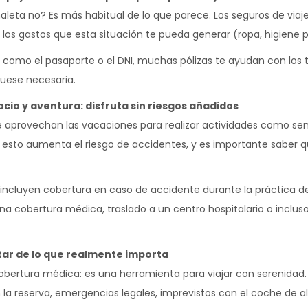
aleta no? Es más habitual de lo que parece. Los seguros de viaje 
os gastos que esta situación te pueda generar (ropa, higiene pe
como el pasaporte o el DNI, muchas pólizas te ayudan con los t
fuese necesaria.
ocio y aventura: disfruta sin riesgos añadidos
 aprovechan las vacaciones para realizar actividades como sen
 esto aumenta el riesgo de accidentes, y es importante saber q
s incluyen cobertura en caso de accidente durante la práctica d
ona cobertura médica, traslado a un centro hospitalario o inclu
utar de lo que realmente importa
cobertura médica: es una herramienta para viajar con serenidad
la reserva, emergencias legales, imprevistos con el coche de alqu