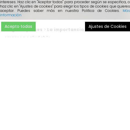
intereses. Haz clic en "Aceptar todas" para proceder según se especifica, o
haz clic en "Ajustes de cookies" para elegir los tipos de cookies que quieres
aceptar. Puedes saber más en nuestra Politica de Cookies.
Más
información
Acepto todas
Ajustes de Cookies
Blog
>
Empreses
>
La importancia de ser una
empresa saludable
Actualmente, las
empresas
están cada vez más
comprometidas con la
salud y el bienestar de sus
empleados
. Ya que son conscientes de la importancia
que tiene el
capital humano
. Por ello, uno de los
principales objetivos que toda empresa desea conseguir es
la
integración del bienestar
en sus empleados.
La
Agencia Europea para la Seguridad y Salud en el trabajo
,
ha recogido que casi el 60% de las jornadas laborales
perdidas se deben al estrés y a los riesgos psicosociales.