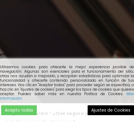
Utilizamos cookies para ofrecerte la mejor experiencia posible de
navegación. Algunas son esenciales para el funcionamiento del sitio;
otras nos ayudan a mejorarlo, y recopilan estadísticas para optimizar la
funcionalidad y ofrecerte contenido personalizado en función de tus
intereses. Haz clic en "Aceptar todas" para proceder según se especifica, o
haz clic en "Ajustes de cookies" para elegir los tipos de cookies que quieres
aceptar. Puedes saber más en nuestra Politica de Cookies.
Más
información
Acepto todas
Ajustes de Cookies
Blog
>
Particulars
>
¿Qué seguro debes contratar
si tu hijo viaja al extranjero?