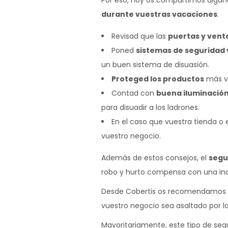
Por eso, hoy os compartimos alguno
durante vuestras vacaciones
.
Revisad que las
puertas y vent
Poned
sistemas de seguridad v
un buen sistema de disuasión.
Proteged los productos
más va
Contad con
buena iluminació
para disuadir a los ladrones.
En el caso que vuestra tienda o
vuestro negocio.
Además de estos consejos, el
segu
robo y hurto compensa con una inde
Desde Cobertis os recomendamos
vuestro negocio sea asaltado por l
Mayoritariamente, este tipo de segu