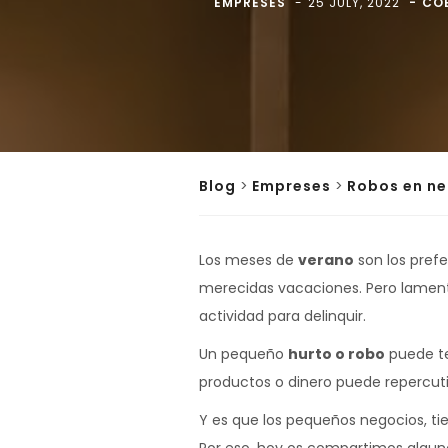
EMPRESES
25 JULY, 2022
CO
Blog
>
Empreses
>
Robos en ne
Los meses de
verano
son los prefe
merecidas vacaciones. Pero lamenta
actividad para delinquir.
Un pequeño
hurto o robo
puede te
productos o dinero puede repercut
Y es que los pequeños negocios, tie