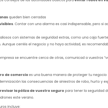
s consejos de las autoridades básicos para
evitar robos en v
anas
queden bien cerradas
isibles
. Contar con una alarma es casi indispensable, pero si
liosos con sistemas de seguridad extras, como una caja fuerte 
n
. Aunque cerréis el negocio y no haya actividad, es recomenda
 empresa se encuentre cerca de otras, comunicad a vuestros “ve
ro de comercio
es una buena manera de proteger tu negocio o
mnización las consecuencias de siniestros de robo, hurto y exp
revisar la póliza de vuestro seguro
para tener la seguridad 
adrones este verano.
ros incluye: