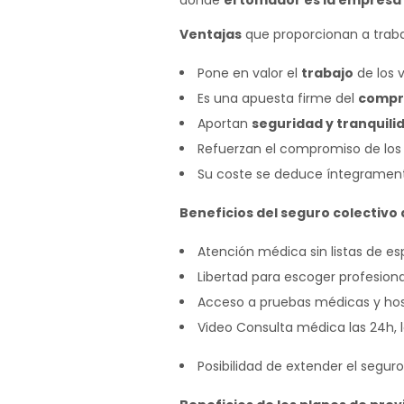
donde
el tomador es la empresa
Ventajas
que proporcionan a trab
Pone en valor el
trabajo
de los 
Es una apuesta firme del
compr
Aportan
seguridad y tranquili
Refuerzan el compromiso de lo
Su coste se deduce íntegramen
Beneficios del seguro colectivo 
Atención médica sin listas de es
Libertad para escoger profesio
Acceso a pruebas médicas y hos
Video Consulta médica las 24h, l
Posibilidad de extender el segur