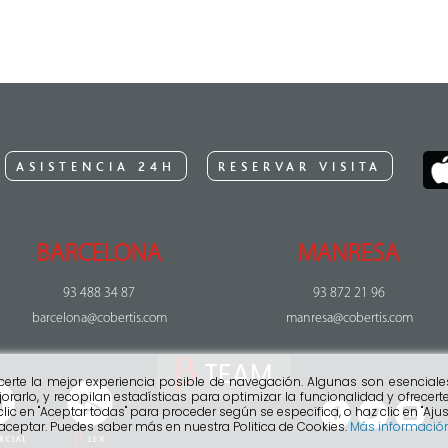
ASISTENCIA 24H
RESERVAR VISITA
BARCELONA
MANRESA
93 488 34 87
93 872 21 96
barcelona@cobertis.com
manresa@cobertis.com
TEAM
ecerte la mejor experiencia posible de navegación. Algunas son esenciale
orarlo, y recopilan estadísticas para optimizar la funcionalidad y ofrece
clic en "Aceptar todas" para proceder según se especifica, o haz clic en "Ajus
 aceptar. Puedes saber más en nuestra Politica de Cookies.
Más informació