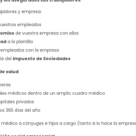
 y los asegurados sus trabajadores
.
ajadores y empresa:
vuestros empleados
omiso
de vuestra empresa con ellos
dad
a la plantilla
s empleados con la empresa
te del
Impuesto de Sociedades
de salud
peras
nales médicos dentro de un amplio cuadro médico
pitales privados
os 365 días del año
o médico a cónyuges e hijos a cargo (tanto si lo hace la empre