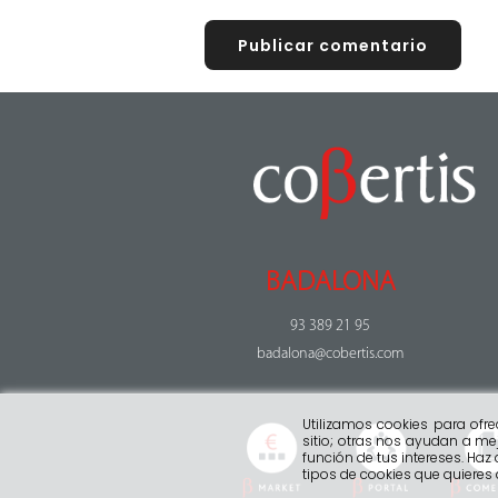
BADALONA
93 389 21 95
badalona@cobertis.com
Utilizamos cookies para ofr
sitio; otras nos ayudan a mej
función de tus intereses. Haz 
tipos de cookies que quieres