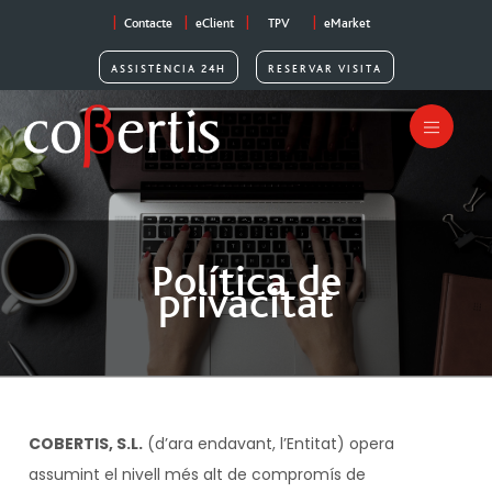
|
|
|
|
Contacte
eClient
TPV
eMarket
ASSISTÈNCIA 24H
RESERVAR VISITA
Política de
privacitat
COBERTIS, S.L.
(d’ara endavant, l’Entitat) opera
assumint el nivell més alt de compromís de