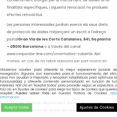
consentiment atorgat per al tractament de dades amb
finalitats específiques, i aquesta revocació no produeix
efectes retroactius.
Les persones interessades podran exercir els seus drets
de protecció de dades mitjançant un escrit a l’adreça
postal
Gran Via de les Corts Catalanes, 641, 5a planta
– 08010 Barcelona
o a través del canal
www.corporate-line.com/cnormativo-cobertis. Així
mateix, en cas de no rebre resposta per part nostra en
el termini d’un mes, podrà reclamar davant l’Autoritat
Utilizamos cookies para ofrecerte la mejor experiencia posible de
navegación. Algunas son esenciales para el funcionamiento del sitio;
de Control (Agència Espanyola de Protecció de Dades:
otras nos ayudan a mejorarlo, y recopilan estadísticas para optimizar la
funcionalidad y ofrecerte contenido personalizado en función de tus
www.agpd.es).
intereses. Haz clic en "Aceptar todas" para proceder según se especifica, o
haz clic en "Ajustes de cookies" para elegir los tipos de cookies que quieres
VIOLACIONS DE SEGURETAT
aceptar. Puedes saber más en nuestra Politica de Cookies.
Más
información
A efectes d’actuar diligentment davant de possibles
Acepto todas
Ajustes de Cookies
riscos de protecció de dades, els interessats podran