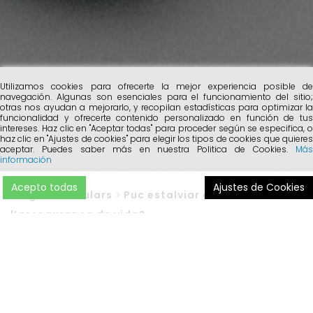
Utilizamos cookies para ofrecerte la mejor experiencia posible de
navegación. Algunas son esenciales para el funcionamiento del sitio;
otras nos ayudan a mejorarlo, y recopilan estadísticas para optimizar la
funcionalidad y ofrecerte contenido personalizado en función de tus
intereses. Haz clic en "Aceptar todas" para proceder según se especifica, o
haz clic en "Ajustes de cookies" para elegir los tipos de cookies que quieres
aceptar. Puedes saber más en nuestra Politica de Cookies.
Más
información
Acepto todas
Ajustes de Cookies
Blog
>
Particulars
>
Puc estalviar amb
l’assegurança de vida?
L’estalvi és un dels objectius personals i familiars que més
ens proposem, però en moltes ocasions resulta difícil
aconseguir-ho. Això pot ser degut a diversos factors, mala