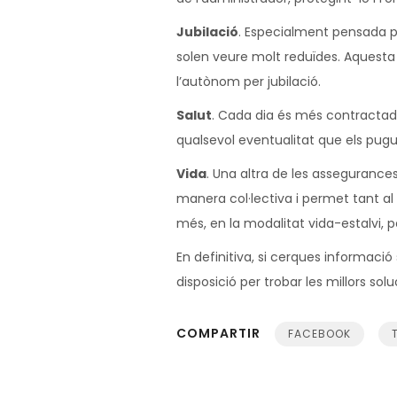
Jubilació
. Especialment pensada pe
solen veure molt reduïdes. Aquesta 
l’autònom per jubilació.
Salut
. Cada dia és més contractada
qualsevol eventualitat que els pugui
Vida
. Una altra de les assegurances
manera col·lectiva i permet tant al
més, en la modalitat vida-estalvi, 
En definitiva, si cerques informaci
disposició per trobar les millors sol
COMPARTIR
FACEBOOK