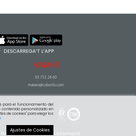
DESCARREGA’T L’APP
MATARÓ
93 755 24 60
mataro@cobertis.com
s para el funcionamiento del
rte contenido personalizado en
tes de cookies" para elegir los
n
Ajustes de Cookies
 financer
Sistema Intern Informació