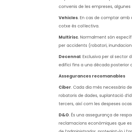
convenis de les empreses, algunes
Vehicles
. En cas de comptar amb u
cotxe és col·lectiva.
Multirisc
. Normalment són específi
per accidents (robatori, inundacions
Decennal
. Exclusiva per al sector
edifici fins a una dècada posterior a 
Assegurances recomanables
Ciber
. Cada dia més necessària de
robatoris de dades, suplantació d’id
tercers, així com les despeses oca
D&O
. És una assegurança de responsa
reclamacions econòmiques que es p
de l’administrador, protegint-lo i l’o