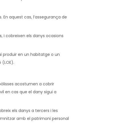
s. En aquest cas, l’assegurança de
 i cobreixen els danys ocasions
ui produir en un habitatge o un
ó (LOE).
pòlisses acostumen a cobrir
vil en cas que el dany sigui a
breix els danys a tercers i les
emnitzar amb el patrimoni personal