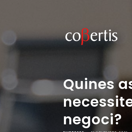
Quines a
necessite
negoci?