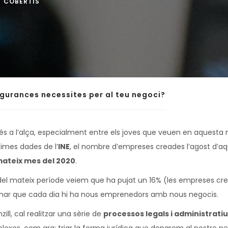
COBERTIS
gurances necessites per al teu negoci?
 a l’alça, especialment entre els joves que veuen en aquesta m
times dades de l’
INE
, el nombre d’empreses creades l’agost d’aqu
mateix mes del 2020
.
el mateix període veiem que ha pujat un 16% (les empreses crea
rmar que cada dia hi ha nous emprenedors amb nous negocis.
ll, cal realitzar una sèrie de
processos legals i administrati