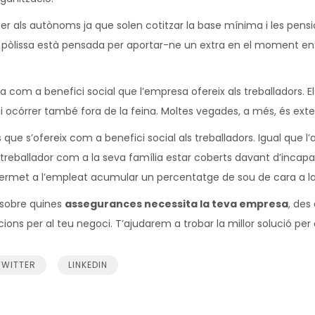
r als autònoms ja que solen cotitzar la base mínima i les pensi
pòlissa està pensada per aportar-ne un extra en el moment en qu
 com a benefici social que l’empresa ofereix als treballadors. 
 ocórrer també fora de la feina. Moltes vegades, a més, és extensi
 que s’ofereix com a benefici social als treballadors. Igual que l
 treballador com a la seva família estar coberts davant d’incap
permet a l’empleat acumular un percentatge de sou de cara a la 
ó sobre quines
assegurances necessita la teva empresa
, des
ucions per al teu negoci. T’ajudarem a trobar la millor solució pe
TWITTER
LINKEDIN