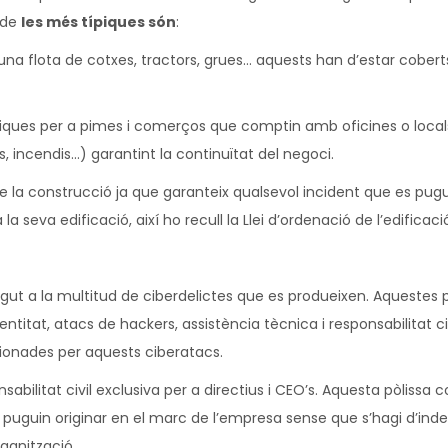
 de
les més típiques són
:
na flota de cotxes, tractors, grues… aquests han d’estar cobert
ques per a pimes i comerços que comptin amb oficines o locals,
, incendis…) garantint la continuïtat del negoci.
 de la construcció ja que garanteix qualsevol incident que es pug
la seva edificació, així ho recull la Llei d’ordenació de l’edificaci
gut a la multitud de ciberdelictes que es produeixen. Aquestes 
entitat, atacs de hackers, assistència tècnica i responsabilitat ci
sionades per aquests ciberatacs.
bilitat civil exclusiva per a directius i CEO’s. Aquesta pòlissa co
uguin originar en el marc de l’empresa sense que s’hagi d’ind
rganització.