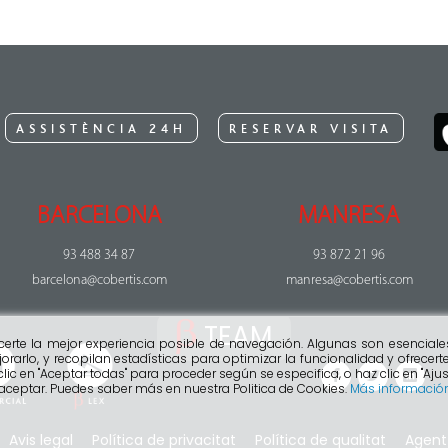
ASSISTÈNCIA 24H
RESERVAR VISITA
BARCELONA
MANRESA
93 488 34 87
93 872 21 96
barcelona@cobertis.com
manresa@cobertis.com
TEAM
ecerte la mejor experiencia posible de navegación. Algunas son esenciale
orarlo, y recopilan estadísticas para optimizar la funcionalidad y ofrece
clic en "Aceptar todas" para proceder según se especifica, o haz clic en "Ajus
 aceptar. Puedes saber más en nuestra Politica de Cookies.
Más informació
Avis legal
Política de privacitat
Política de qualitat
Agent