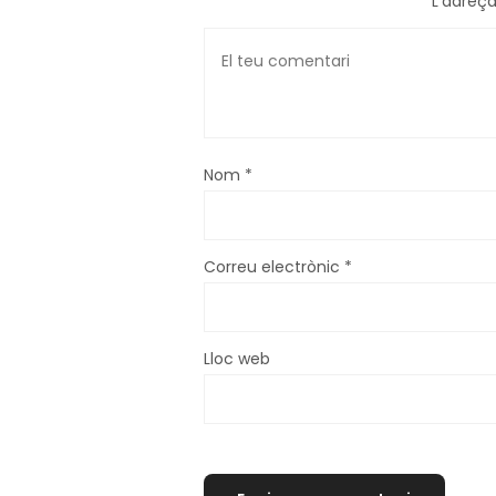
L'adreça
Nom
*
Correu electrònic
*
Lloc web