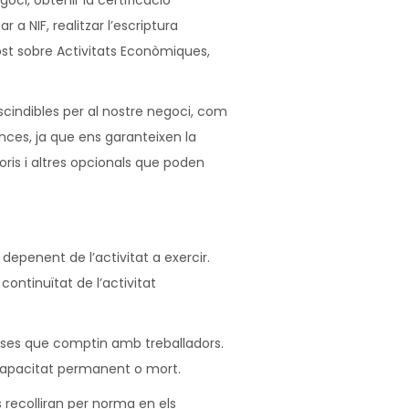
ci, obtenir la certificació
 a NIF, realitzar l’escriptura
post sobre Activitats Econòmiques,
cindibles per al nostre negoci, com
nces, ja que ens garanteixen la
oris i altres opcionals que poden
epenent de l’activitat a exercir.
ontinuïtat de l’activitat
reses que comptin amb treballadors.
incapacitat permanent o mort.
 recolliran per norma en els