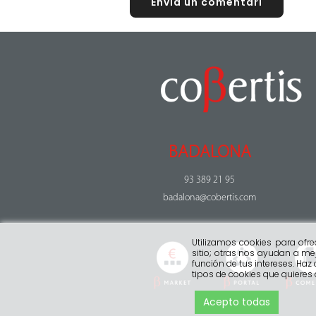
BADALONA
93 389 21 95
badalona@cobertis.com
Utilizamos cookies para ofr
sitio; otras nos ayudan a mej
función de tus intereses. Haz 
tipos de cookies que quieres
Acepto todas