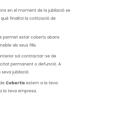
ons en el moment de la jubilació se
è finalitzi la cotització de
Els permet estar coberts abans
ble als seus fills.
’anterior sol contractar-se de
acitat permanent o defunció. A
seva jubilació.
 de
Cobertis
estem a la teva
r a la teva empresa.