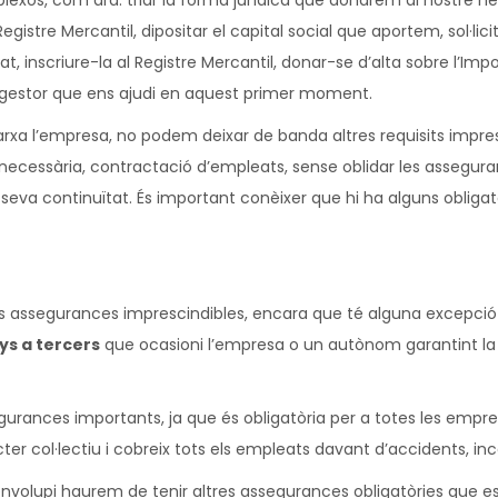
xos, com ara: triar la forma jurídica que donarem al nostre nego
istre Mercantil, dipositar el capital social que aportem, sol·licitar
tat, inscriure-la al Registre Mercantil, donar-se d’alta sobre l’Im
un gestor que ens ajudi en aquest primer moment.
a l’empresa, no podem deixar de banda altres requisits impres
a necessària, contractació d’empleats, sense oblidar les assegura
 seva continuïtat. És important conèixer que hi ha alguns obligat
s assegurances imprescindibles, encara que té alguna excepció d
s a tercers
que ocasioni l’empresa o un autònom garantint la c
segurances importants, ja que és obligatòria per a totes les emp
cter col·lectiu i cobreix tots els empleats davant d’accidents, 
nvolupi haurem de tenir altres assegurances obligatòries que es