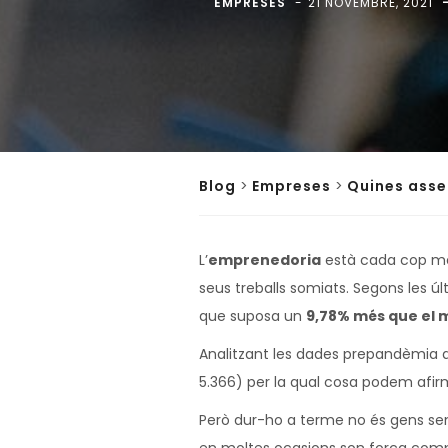
EMPRESES
21 NOVEMBRE, 2021
Blog
>
Empreses
>
Quines asse
L’
emprenedoria
està cada cop més
seus treballs somiats. Segons les úl
que suposa un
9,78% més que el 
Analitzant les dades prepandèmia d
5.366) per la qual cosa podem afi
Però dur-ho a terme no és gens senzi