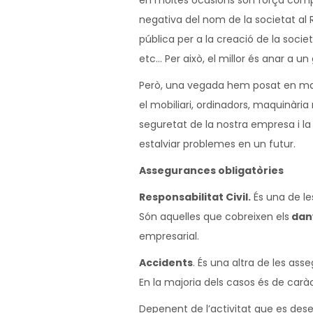
en moltes ocasions son força comple
negativa del nom de la societat al Reg
pública per a la creació de la socie
etc… Per això, el millor és anar a 
Però, una vegada hem posat en marx
el mobiliari, ordinadors, maquinàri
seguretat de la nostra empresa i la
estalviar problemes en un futur.
Assegurances obligatòries
Responsabilitat Civil.
És una de le
Són aquelles que cobreixen els
dany
empresarial.
Accidents
. És una altra de les as
En la majoria dels casos és de carà
Depenent de l’activitat que es dese