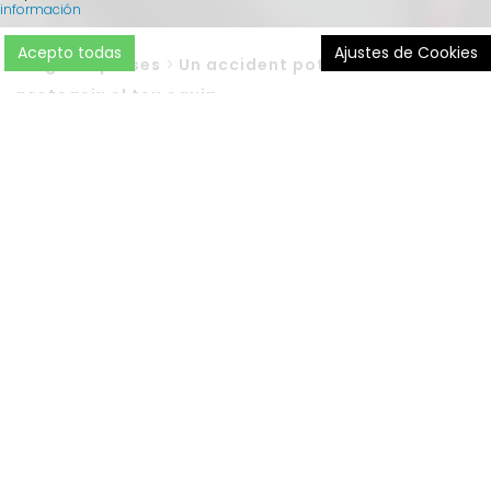
información
Acepto todas
Ajustes de Cookies
Blog
>
Empreses
>
Un accident pot canviar-ho tot:
protegeix el teu equip
Els treballadors són el motor de qualsevol empresa.
Protegir-los no només és una
responsabilitat legal
, sinó
també una mostra de compromís i valoració pel seu
esforç diari. Un
accident
pot tenir conseqüències greus
tant per a la persona afectada com per a l’organització.
Per això, comptar amb una
assegurança d’accidents
adequada és essencial per garantir la seguretat de l’equip i
la tranquil·litat empresarial.
Les pòlisses d’accidents cobreixen les
indemnitzacions
derivades d’accidents laborals dels empleats
. No