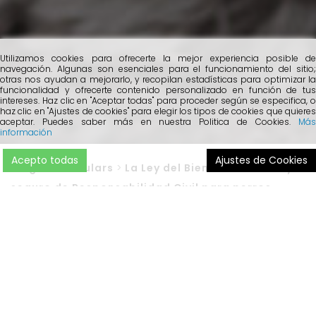
Utilizamos cookies para ofrecerte la mejor experiencia posible de
navegación. Algunas son esenciales para el funcionamiento del sitio;
otras nos ayudan a mejorarlo, y recopilan estadísticas para optimizar la
funcionalidad y ofrecerte contenido personalizado en función de tus
intereses. Haz clic en "Aceptar todas" para proceder según se especifica, o
haz clic en "Ajustes de cookies" para elegir los tipos de cookies que quieres
aceptar. Puedes saber más en nuestra Politica de Cookies.
Más
información
Acepto todas
Ajustes de Cookies
Blog
>
Particulars
>
La Ley del Bienestar Animal y
seguro de Responsabilidad Civil para perros
Son muchas las dudas que nos habéis hecho llegar estos
días sobre la
Ley del Bienestar Animal y el seguro de
responsabilidad civil para perros
. Por ello, hoy
queremos aclararos ciertos aspectos con este artículo.