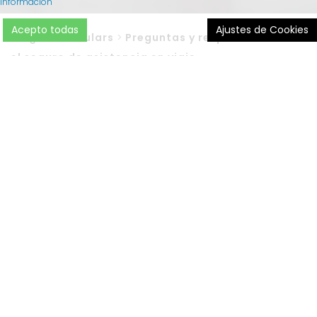
información
Acepto todas
Ajustes de Cookies
Blog
>
Particulars
>
Preguntas y respuestas sobre
el seguro de asistencia en viaje
Hace unos días os compartíamos
en este artículo
la
importancia de contratar un
seguro de asistencia en
viaje
para vuestras vacaciones. Es la mejor forma de
aseguraros cierta tranquilidad ante distintos imprevistos
durante los días que vayáis a estar fuera.
Hoy queremos
resolver algunas dudas
que os puedan
surgir antes de su contratación.
Vamos a viajar a Estados Unidos este verano, ¿este
seguro me cubre la asistencia médica?
Sí, siempre y cuando tus coberturas incluyan viajes