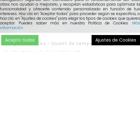
otras nos ayudan a mejorarlo, y recopilan estadísticas para optimizar la
funcionalidad y ofrecerte contenido personalizado en función de tus
intereses. Haz clic en "Aceptar todas" para proceder según se especifica, o
haz clic en "Ajustes de cookies" para elegir los tipos de cookies que quieres
aceptar. Puedes saber más en nuestra Politica de Cookies.
Más
información
Acepto todas
Ajustes de Cookies
Blog
>
Empreses
>
Quant de temps he de guardar
les factures si sóc autònom?
En aquests moments, som conscients que la crisi del
coronavirus està impactant de ple als aproximadament
3
milions d’autònoms
que hi ha a
Espanya
. Per aquest
motiu, el
Govern
central ha aprovat un
Decret
de
mesures urgents extraordinàries
per fer front a
l’impacte
econòmic i social
del
COVID-19
.
Segons aquesta normativa, tots els
autònoms
amb
pèrdues severes -en cas de facturacions reduïdes a més