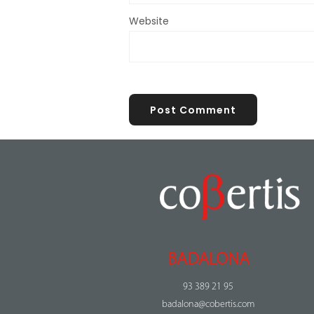
Website
BADALONA
93 389 21 95
badalona@cobertis.com