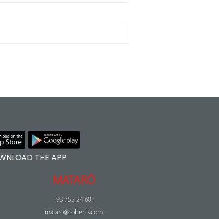
WNLOAD THE APP
MATARÓ
93 755 24 60
mataro@cobertis.com