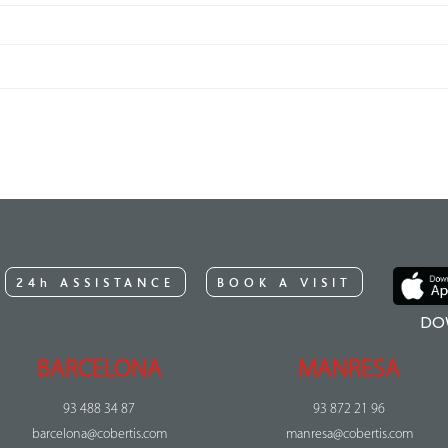
24h ASSISTANCE
BOOK A VISIT
DO
BARCELONA
MANRESA
93 488 34 87
93 872 21 96
barcelona@cobertis.com
manresa@cobertis.com