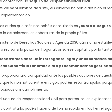
s a contar con un
seguro de Responsabilidad Civil
.
29 de septiembre de 2023
, el Gobierno no había definido el r
 implementación.
e las dudas que más nos habéis consultado es
¿cubre el seguro
 lo establezcan las coberturas de la propia póliza.
inisterio de Derechos Sociales y Agenda 2030 aún no ha estable
evisar si la póliza del hogar alcanza ese capital, y por lo tanto,
contramos ante un interrogante legal y unas semanas de
desde Cobertis lo tenemos claro y recomendamos gestionar
os proporcionará tranquilidad ante las posibles acciones de vue
 que la normativa entre en vigor, podréis estar tranquilos porq
sociadas al incumplimiento.
el Seguro de Responsabilidad Civil para perros, os las explicamo
 y contratarlo, podéis hacerlo de forma rápida en fácil en el sig